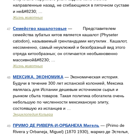
направленные назад, не сгибающиеся в пяточном суставе
и не&#8230; …
Жизнь животных
Семейство кашалотовые
— Представителем
47
семейства зубатых китов является кашалот (Physeter
catodon), называемый гренландцами кегутилик . Кашалот,
несомненно, самый неуклюжий и безобразный вид этого
отряда китообразных; он отличается необыкновенно
массивной&#8230; …
Жизнь животных
МЕКСИКА. ЭКОНОМИКА
— Экономическая история.
48
Будучи в течение 300 лет испанской колонией, Мексика
являлась для Испании дешевым источником сырья и
рынком сбыта товаров. Такая политика обогатила очень
небольшую по численности мексиканскую элиту,
состоявшую из испанцев и …
Энциклопедия Кольера
ПРИМО ДЕ РИВЕРА-И-ОРБАНЕХА Мигель
— (Primo de
49
Rivera y Orbaneja, Miguel) (1870 1930), маркиз де Эстелья,