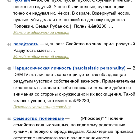
пу́хлый
— ая, ое; пухл, пухла, пухло. Округлый и мягкий,
43
несколько вздутый. У него были полные, пухлые щеки,
точно он надувал их. Чехов, В овраге. Вздернутый носик,
пухлые губы делали ее похожей на девочку подростка.
Поповкин, Семья Рубанюк. || Полный,&#8230; …
Малый академический словарь
разду́тость
— и, ж. разг. Свойство по знач. прил. раздутый.
44
Раздутость сметы …
Малый академический словарь
Нарциссическая личность (narcissistic personality)
— В
45
DSM IV эта личность характеризуется как обладающая
раздутым чувством собственной важности. Примечательны
склонность выставлять себя напоказ и желание добиться
внимания со стороны окружающих и их восхищения. Такой
человек уверен, что имеет на&#8230; …
Психологическая энциклопедия
Семейство тюленевые
— (Phocidae)* * Тюлени
46
семейство водных хищных, по видимому родственных
куньим, в первую очередь выдрам. Характерные признаки
отсутствие наружного уха и задние конечности,