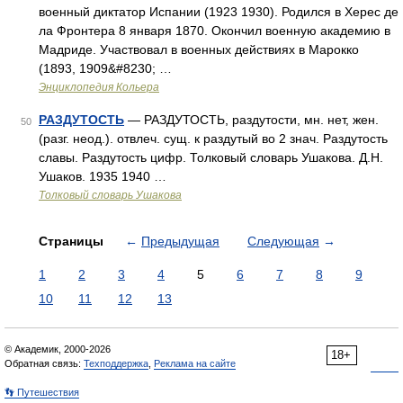
военный диктатор Испании (1923 1930). Родился в Херес де
ла Фронтера 8 января 1870. Окончил военную академию в
Мадриде. Участвовал в военных действиях в Марокко
(1893, 1909&#8230; …
Энциклопедия Кольера
РАЗДУТОСТЬ
— РАЗДУТОСТЬ, раздутости, мн. нет, жен.
50
(разг. неод.). отвлеч. сущ. к раздутый во 2 знач. Раздутость
славы. Раздутость цифр. Толковый словарь Ушакова. Д.Н.
Ушаков. 1935 1940 …
Толковый словарь Ушакова
Страницы
←
Предыдущая
Следующая
→
1
2
3
4
5
6
7
8
9
10
11
12
13
© Академик, 2000-2026
18+
Обратная связь:
Техподдержка
,
Реклама на сайте
👣 Путешествия