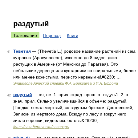
раздутый
Толкование
Перевод
Книги
Теветия
— (Thevetia L.) родовое название растений из сем.
41
кутровых (Apocynaceae); известно до 8 видов, дико
растущих в Америке (от Мексики до Парагвая). Это
небольшие деревца или кустарники со спиральными, более
или менее кожистыми, перисто нервными&#8230; …
Энциклопедический словарь Ф.А. Брокгауза и И.А. Ефрона
взду́тый
— ая, ое. 1. прич. страд. прош. от вздуть1. 2. в
42
знач. прил. Сильно увеличившийся в объеме; раздутый.
[Гнедко] лежал мертвый, со вздутым брюхом. Достоевский,
Записки из мертвого дома. Всюду по лесу и вокруг него
зияли воронки, виднелись остовы&#8230; …
Малый академический словарь